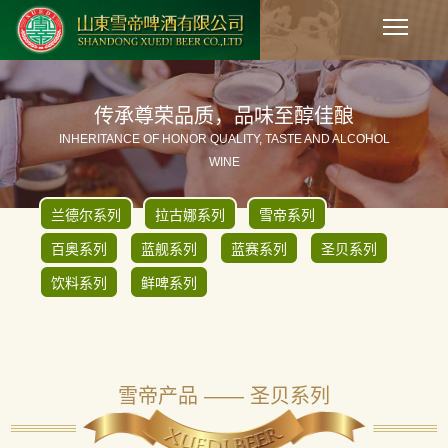
传承尊荣品质，品味至醇佳酿
INHERITANCE OF HONOR QUALITY, TASTE AND ALCOHOL
WINE
兰德尔系列
拉古娜系列
雪帝系列
百奥系列
蓝舰系列
蓝赛系列
圣贝系列
饮料系列
鲜啤系列
雪帝产品 —— 圣贝系列