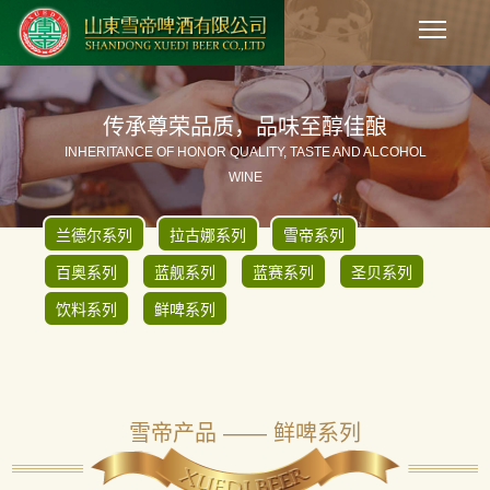
传承尊荣品质，品味至醇佳酿
INHERITANCE OF HONOR QUALITY, TASTE AND ALCOHOL
WINE
兰德尔系列
拉古娜系列
雪帝系列
百奥系列
蓝舰系列
蓝赛系列
圣贝系列
饮料系列
鲜啤系列
雪帝产品 —— 鲜啤系列